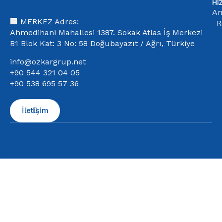
HI
An
🏢 MERKEZ Adres:
R
Ahmedihani Mahallesi 1387. Sokak Atlas İş Merkezi
B1 Blok Kat: 3 No: 58 Doğubayazıt / Ağrı, Türkiye
info@ozkargrup.net
+90 544 321 04 05
+90 538 695 57 36
İletişim