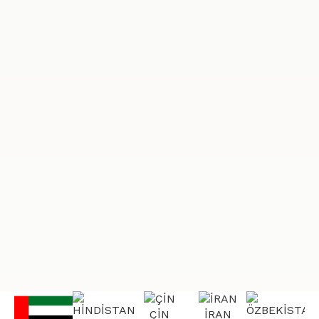
ÇİN
İRAN