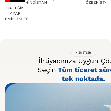
HİNDİSTAN
ÖZBEKİSTAN
K
BİRLEŞİK
ARAP
EMİRLİKLERİ
HİZMETLER
İhtiyacınıza Uygun Ç
Seçin
Tüm ticaret sür
tek noktada.