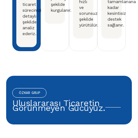
hızlı
tamamlanana
ticaret
şekilde
ve
kadar
sürecinizi
kurgulanır.
sorunsuz
kesintisiz
detaylı
şekilde
destek
şekilde
yürütülür.
sağlanır.
analiz
ederiz.
ÖZKAR GRUP
Uluslararası Ticaretin
Görünmeyen Gücüyüz.