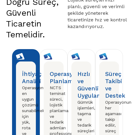
Doğru Süreç,
planlı, güvenli ve verimli
Güvenli
şekilde yöneterek
ticaretinize hız ve kontrol
Ticaretin
kazandırıyoruz.
Temelidir.
İhtiyaç
Operasyon
Hızlı
Süreç
Analizi
Planlama
ve
Takibi
Güvenli
ve
Operasyonunuza
NCTS
en
teminat
Uygulama
Destek
uygun
süreci,
Gümrük
Operasyonun
çözümü
lojistik
işlemleri,
her
sunabilmek
planlama
taşıma
aşaması
için
ve
ve
takip
yük,
tedarik
tedarik
edilir,
rota
adımları
süreçleri
süreç
ve
profesyonel