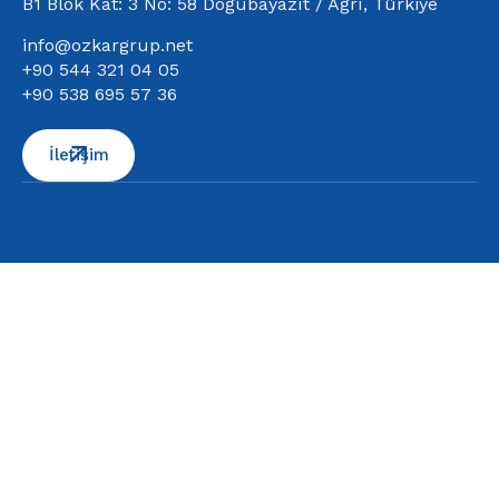
B1 Blok Kat: 3 No: 58 Doğubayazıt / Ağrı, Türkiye
info@ozkargrup.net
+90 544 321 04 05
+90 538 695 57 36
İletişim